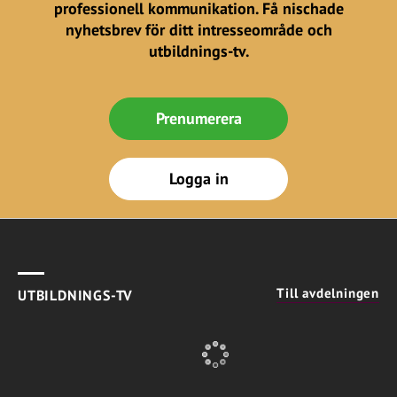
professionell kommunikation. Få nischade
nyhetsbrev för ditt intresseområde och
utbildnings-tv.
Prenumerera
Logga in
Till avdelningen
UTBILDNINGS-TV