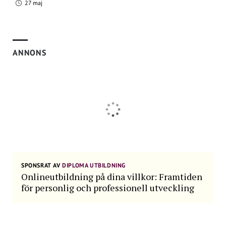
Atmosfär – Stämningen i rummet som
27 maj
skapas med snygg inredning, belysning
och bra akustik skapar en atmosfär som
påverkar kreativiteten positivt
ANNONS
Distansdeltagarna – Designa
mötesrummen så att distansdeltagarna
inkluderas och förse dem med verktyg så
att de kan delta kreativt.
SPONSRAT AV
DIPLOMA UTBILDNING
Onlineutbildning på dina villkor: Framtiden
för personlig och professionell utveckling