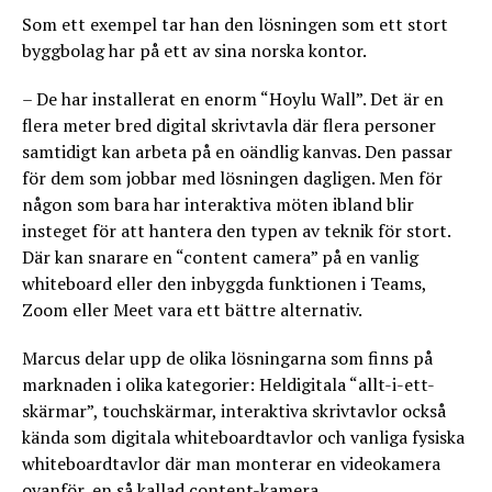
Som ett exempel tar han den lösningen som ett stort
byggbolag har på ett av sina norska kontor.
– De har installerat en enorm “Hoylu Wall”. Det är en
flera meter bred digital skrivtavla där flera personer
samtidigt kan arbeta på en oändlig kanvas. Den passar
för dem som jobbar med lösningen dagligen. Men för
någon som bara har interaktiva möten ibland blir
insteget för att hantera den typen av teknik för stort.
Där kan snarare en “content camera” på en vanlig
whiteboard eller den inbyggda funktionen i Teams,
Zoom eller Meet vara ett bättre alternativ.
Marcus delar upp de olika lösningarna som finns på
marknaden i olika kategorier: Heldigitala “allt-i-ett-
skärmar”, touchskärmar, interaktiva skrivtavlor också
kända som digitala whiteboardtavlor och vanliga fysiska
whiteboardtavlor där man monterar en videokamera
ovanför, en så kallad content-kamera.