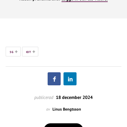
+
+
5G
IOT
publicerad
18 december 2024
av
Linus Bengtsson