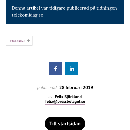
Denna artikel var tidigare publicerad på tidningen
telekomidag.se
+
REGLERING
publicerad
28 februari 2019
av
Felix Björklund
felix@pressbolaget.se
Till startsidan