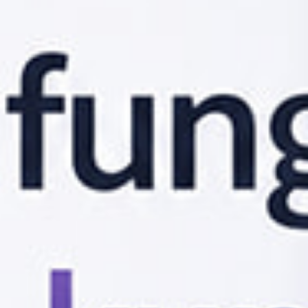
Swappie växer kraftigt: ”Visar
att fler och fler är beredda att
tänka om”
2024 landade Swappie:s omsättning på 249
HÅLLBARHET
miljoner euro (cirka 2,9 miljarder kronor).De kommande
åren ska dagens 800 000 sålda enheter per år
fördubblas – bland annat genom att bolaget nu också
börjar sälja surfplattor.
1 juli 2025
Karin Armgarth, Sverigechef på Swappie. Foto: Pressbild
Med en ordertillväxt på 37 procent jämfört med