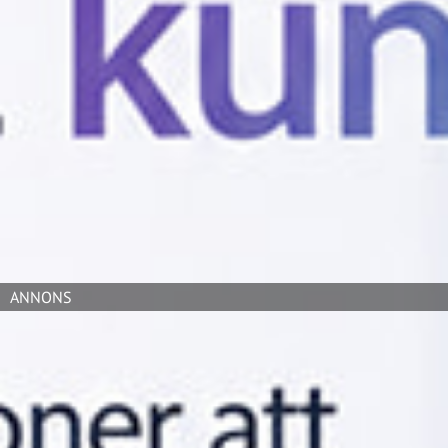
föregående år, och ökade direktinköp från konsumenter
(C2B) med 24 procent, är Sverige en stark
tillväxtmarknad för bolaget.
– Svenskar är bland de mest miljömedvetna
konsumenterna i Europa, men samtidigt är det många
iPhones och iPads som ligger oanvända i lådor. Här finns
ett enormt värde att ta tillvara på, både för individen
och för klimatet, säger Karin Armgarth, Sverigechef på
Swappie.