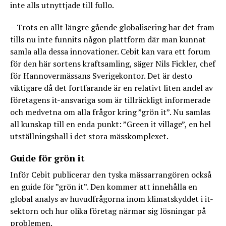
inte alls utnyttjade till fullo.
– Trots en allt längre gående globalisering har det fram
tills nu inte funnits någon plattform där man kunnat
samla alla dessa innovationer. Cebit kan vara ett forum
för den här sortens kraftsamling, säger Nils Fickler, chef
för Hannovermässans Sverigekontor. Det är desto
viktigare då det fortfarande är en relativt liten andel av
företagens it-ansvariga som är tillräckligt informerade
och medvetna om alla frågor kring ”grön it”. Nu samlas
all kunskap till en enda punkt: ”Green it village”, en hel
utställningshall i det stora mässkomplexet.
Guide för grön it
Inför Cebit publicerar den tyska mässarrangören också
en guide för ”grön it”. Den kommer att innehålla en
global analys av huvudfrågorna inom klimatskyddet i it-
sektorn och hur olika företag närmar sig lösningar på
problemen.