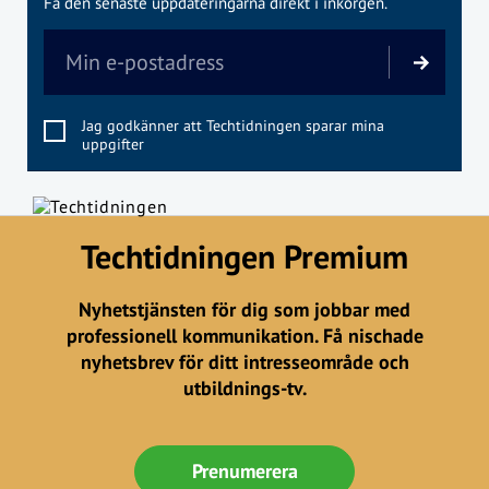
Få den senaste uppdateringarna direkt i inkorgen.
Jag godkänner att Techtidningen sparar mina
uppgifter
Techtidningen Premium
Nyhetstjänsten för dig som jobbar med
professionell kommunikation. Få nischade
nyhetsbrev för ditt intresseområde och
utbildnings-tv.
Prenumerera