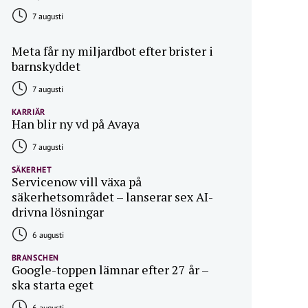
7 augusti
Meta får ny miljardbot efter brister i
barnskyddet
7 augusti
KARRIÄR
Han blir ny vd på Avaya
7 augusti
SÄKERHET
Servicenow vill växa på
säkerhetsområdet – lanserar sex AI-
drivna lösningar
6 augusti
BRANSCHEN
Google-toppen lämnar efter 27 år –
ska starta eget
6 augusti