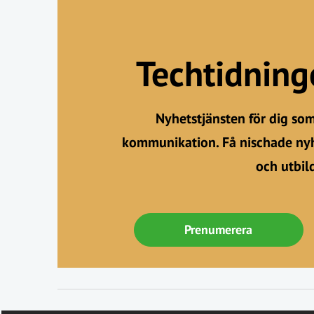
Techtidnin
Nyhetstjänsten för dig so
kommunikation. Få nischade nyh
och utbil
Prenumerera