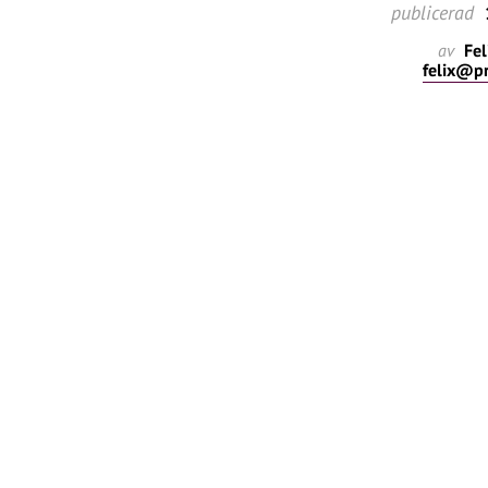
publicerad
av
Fel
felix@p