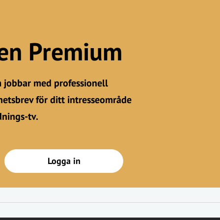
gen Premium
m jobbar med professionell
etsbrev för ditt intresseområde
dnings-tv.
Logga in