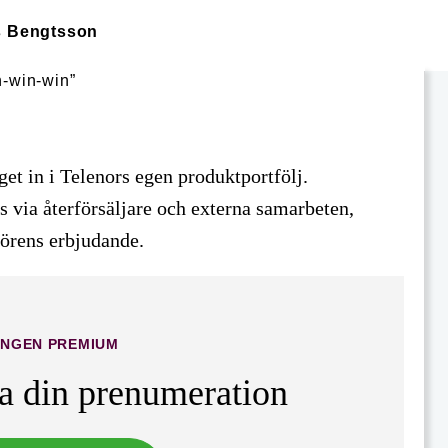
s Bengtsson
get in i Telenors egen produktportfölj.
ts via återförsäljare och externa samarbeten,
törens erbjudande.
INGEN PREMIUM
ta din prenumeration