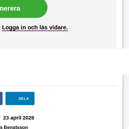
merera
?
Logga in och läs vidare.
DELA
d
23 april 2026
s Bengtsson