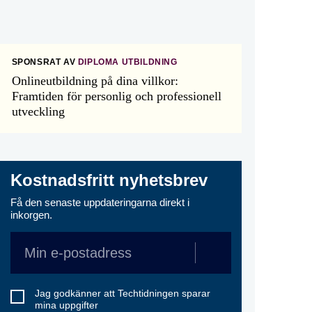
SPONSRAT AV
DIPLOMA UTBILDNING
Onlineutbildning på dina villkor:
Framtiden för personlig och professionell
utveckling
Kostnadsfritt nyhetsbrev
Få den senaste uppdateringarna direkt i
inkorgen.
Jag godkänner att Techtidningen sparar
mina uppgifter