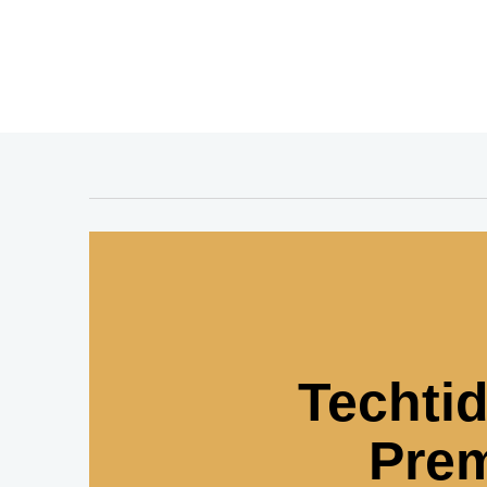
Techti
Pre