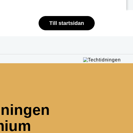
Till startsidan
dningen
mium