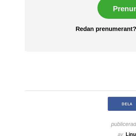
Prenu
Redan prenumerant
DELA
publicera
av
Linu