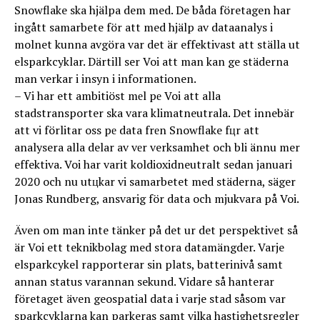
Snowflake ska hjälpa dem med. De båda företagen har
ingått samarbete för att med hjälp av dataanalys i
molnet kunna avgöra var det är effektivast att ställa ut
elsparkcyklar. Därtill ser Voi att man kan ge städerna
man verkar i insyn i informationen.
– Vi har ett ambitiöst mеl pе Voi att alla
stadstransporter ska vara klimatneutrala. Det innebär
att vi förlitar oss pе data frеn Snowflake fцr att
analysera alla delar av vеr verksamhet och bli ännu mer
effektiva. Voi har varit koldioxidneutralt sedan januari
2020 och nu utцkar vi samarbetet med städerna, säger
Jonas Rundberg, ansvarig för data och mjukvara på Voi.
Även om man inte tänker på det ur det perspektivet så
är Voi ett teknikbolag med stora datamängder. Varje
elsparkcykel rapporterar sin plats, batterinivå samt
annan status varannan sekund. Vidare så hanterar
företaget även geospatial data i varje stad såsom var
sparkcyklarna kan parkeras samt vilka hastighetsregler