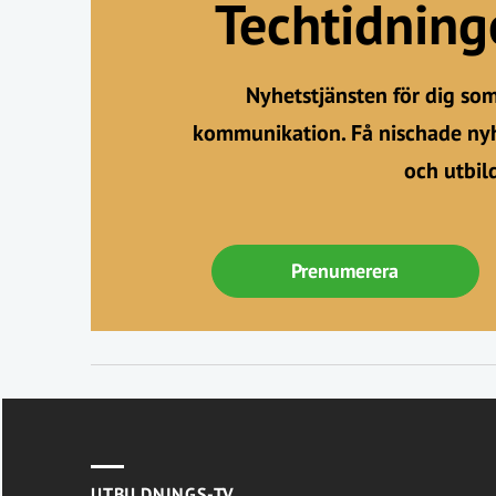
Techtidnin
Nyhetstjänsten för dig so
kommunikation. Få nischade nyh
och utbil
Prenumerera
UTBILDNINGS-TV