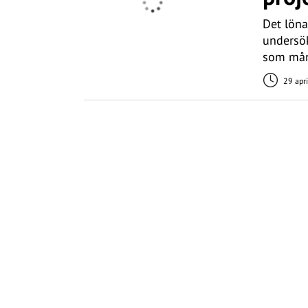
Det lönar
undersök
som mån
29 apr