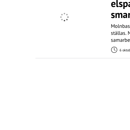
elsp
smar
Molnbase
ställas. 
samarbe
6 okto