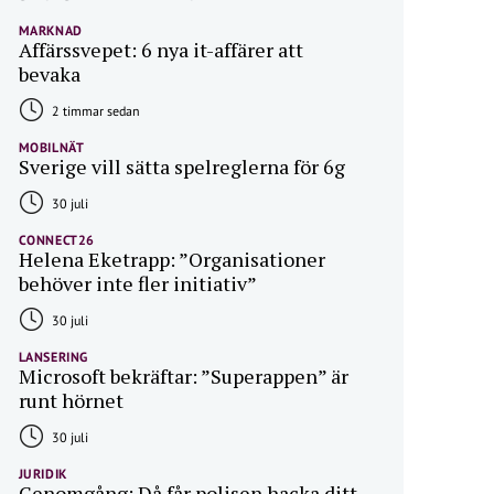
MARKNAD
Affärssvepet: 6 nya it-affärer att
bevaka
2 timmar sedan
MOBILNÄT
Sverige vill sätta spelreglerna för 6g
30 juli
CONNECT26
Helena Eketrapp: ”Organisationer
behöver inte fler initiativ”
30 juli
LANSERING
Microsoft bekräftar: ”Superappen” är
runt hörnet
30 juli
JURIDIK
Genomgång: Då får polisen hacka ditt