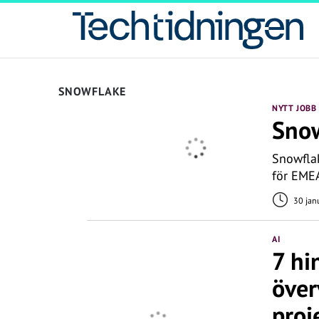
SNOWFLAKE
NYTT JOBB
Snow
Snowflak
för EME
30 janu
AI
7 hi
över
proj