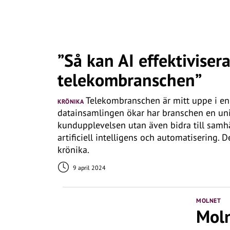
”Så kan AI effektiviser
telekombranschen”
Telekombranschen är mitt uppe i en 
KRÖNIKA
datainsamlingen ökar har branschen en unik
kundupplevelsen utan även bidra till samh
artificiell intelligens och automatisering. 
krönika.
9 april 2024
MOLNET
Moln