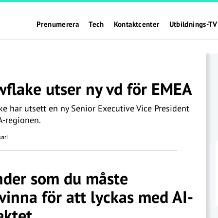
Prenumerera
Tech
Kontaktcenter
Utbildnings-TV
flake utser ny vd för EMEA
e har utsett en ny Senior Executive Vice President
A-regionen.
ari
nder som du måste
vinna för att lyckas med AI-
ektet