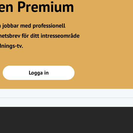
gen Premium
m jobbar med professionell
etsbrev för ditt intresseområde
dnings-tv.
Logga in