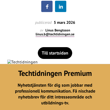
publicerad
5 mars 2026
av
Linus Bengtsson
linus.b@techtidningen.se
Till startsidan
Techtidningen Premium
Nyhetstjänsten för dig som jobbar med
professionell kommunikation. Få nischade
nyhetsbrev för ditt intresseområde och
utbildnings-tv.