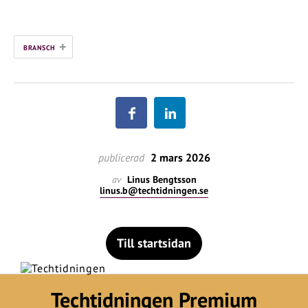
+
BRANSCH
publicerad
2 mars 2026
av
Linus Bengtsson
linus.b@techtidningen.se
Till startsidan
Techtidningen Premium