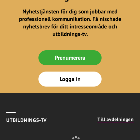
Nyhetstjänsten för dig som jobbar med
professionell kommunikation. Få nischade
nyhetsbrev för ditt intresseområde och
utbildnings-tv.
Prenumerera
Logga in
Till avdelningen
UTBILDNINGS-TV