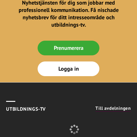
Nyhetstjänsten för dig som jobbar med
professionell kommunikation. Få nischade
nyhetsbrev för ditt intresseområde och
utbildnings-tv.
Prenumerera
Logga in
Till avdelningen
UTBILDNINGS-TV