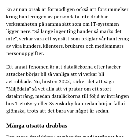
En annan orsak är förmodligen också att försummelser
kring hanteringen av persondata inte drabbar
verksamheten på samma sätt som om IT-systemen
ligger nere. ”Så länge ingenting händer så märks det
inte”, verkar vara ett synsätt som präglar vår hantering
av våra kunders, klienters, brukares och medlemmars
personuppgifter.
Ett annat fenomen är att dataläckorna efter hacker-
attacker börjar bli så vanliga att vi verkar bli
avtrubbade. Nu, hösten 2025, räcker det att säga
”Miljödata” så vet alla att vi pratar om ett stort
dataintrång, medan dataläckorna till följd av intrången
hos TietoEvry eller Svenska kyrkan redan börjar falla i
glömska, trots att det bara var något år sedan.
Många utsatta drabbas
Den stora dataläckan i sambandet med intrånget hos