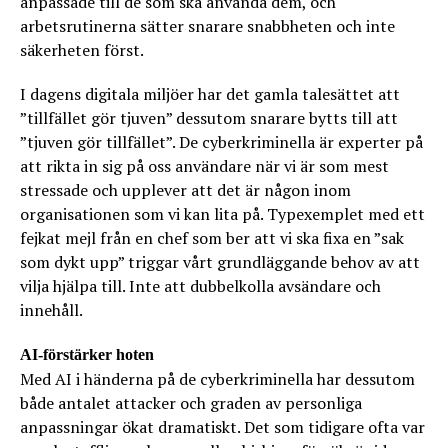
anpassade till de som ska använda dem, och
arbetsrutinerna sätter snarare snabbheten och inte
säkerheten först.
I dagens digitala miljöer har det gamla talesättet att
”tillfället gör tjuven” dessutom snarare bytts till att
”tjuven gör tillfället”. De cyberkriminella är experter på
att rikta in sig på oss användare när vi är som mest
stressade och upplever att det är någon inom
organisationen som vi kan lita på. Typexemplet med ett
fejkat mejl från en chef som ber att vi ska fixa en ”sak
som dykt upp” triggar vårt grundläggande behov av att
vilja hjälpa till. Inte att dubbelkolla avsändare och
innehåll.
AI-förstärker hoten
Med AI i händerna på de cyberkriminella har dessutom
både antalet attacker och graden av personliga
anpassningar ökat dramatiskt. Det som tidigare ofta var