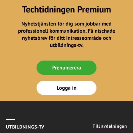
Techtidningen Premium
Nyhetstjänsten för dig som jobbar med
professionell kommunikation. Få nischade
nyhetsbrev för ditt intresseområde och
utbildnings-tv.
Prenumerera
Logga in
Till avdelningen
UTBILDNINGS-TV