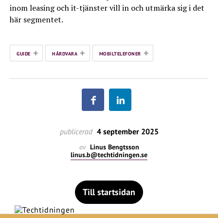
inom leasing och it-tjänster vill in och utmärka sig i det
här segmentet.
+
+
+
GUIDE
HÅRDVARA
MOBILTELEFONER
publicerad
4 september 2025
av
Linus Bengtsson
linus.b@techtidningen.se
Till startsidan