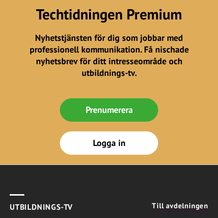
Techtidningen Premium
Nyhetstjänsten för dig som jobbar med
professionell kommunikation. Få nischade
nyhetsbrev för ditt intresseområde och
utbildnings-tv.
Prenumerera
Logga in
Till avdelningen
UTBILDNINGS-TV