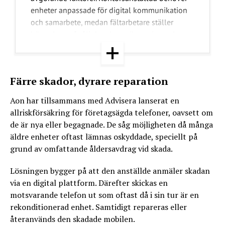
enheter anpassade för digital kommunikation
och samarbete, medan fältarbetare ställer
högre krav på tålighet, batterikapacitet och
kamerafunktioner. Säkerhetsaspekten har blivit
central eftersom telefonerna innehåller känslig
information som måste skyddas. Samtidigt
Färre skador, dyrare reparation
efterfrågas lösningar som fungerar både i
arbetslivet och privat.
Aon har tillsammans med Advisera lanserat en
allriskförsäkring för företagsägda telefoner, oavsett om
Hållbarhetsfrågan växer i betydelse, med ökat
de är nya eller begagnade. De såg möjligheten då många
intresse för återanvänd elektronik och system
äldre enheter oftast lämnas oskyddade, speciellt på
för återtag av utrustning. En vanlig livslängd
grund av omfattande åldersavdrag vid skada.
bedöms vara två till tre år, men utvecklingen
inom hårdvara och skyddstillbehör förlänger
Lösningen bygger på att den anställde anmäler skadan
användningstiden. AI-funktioner förväntas bli
via en digital plattform. Därefter skickas en
en viktig del av nästa generations
motsvarande telefon ut som oftast då i sin tur är en
företagsmobiler, exempelvis för att automatiskt
rekonditionerad enhet. Samtidigt repareras eller
sammanfatta möten, översätta språk och
återanvänds den skadade mobilen.