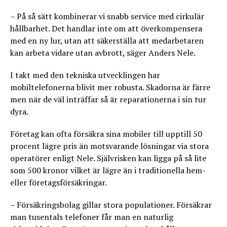
effektivisera arbetsflöden. Den ökade
användningen av AI innebär dock också ett
– På så sätt kombinerar vi snabb service med cirkulär
större behov av tydliga säkerhetslösningar och
hållbarhet. Det handlar inte om att överkompensera
kontroll över data, särskilt när gränsen mellan
med en ny lur, utan att säkerställa att medarbetaren
arbete och privat användning blir allt mer
kan arbeta vidare utan avbrott, säger Anders Nele.
flytande.
I takt med den tekniska utvecklingen har
mobiltelefonerna blivit mer robusta. Skadorna är färre
men när de väl inträffar så är reparationerna i sin tur
dyra.
Företag kan ofta försäkra sina mobiler till upptill 50
procent lägre pris än motsvarande lösningar via stora
operatörer enligt Nele. Självrisken kan ligga på så lite
som 500 kronor vilket är lägre än i traditionella hem-
eller företagsförsäkringar.
– Försäkringsbolag gillar stora populationer. Försäkrar
man tusentals telefoner får man en naturlig