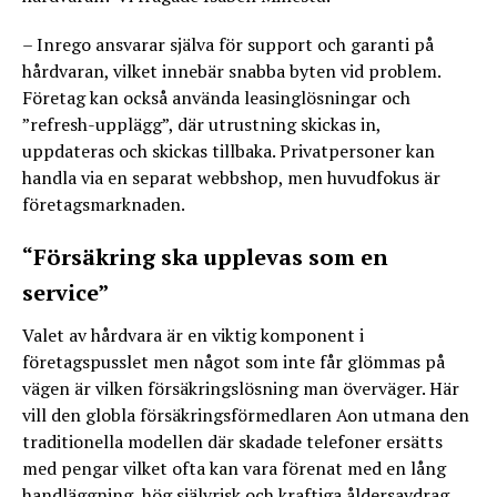
– Inrego ansvarar själva för support och garanti på
hårdvaran, vilket innebär snabba byten vid problem.
Företag kan också använda leasinglösningar och
”refresh-upplägg”, där utrustning skickas in,
uppdateras och skickas tillbaka. Privatpersoner kan
handla via en separat webbshop, men huvudfokus är
företagsmarknaden.
“Försäkring ska upplevas som en
service”
Valet av hårdvara är en viktig komponent i
företagspusslet men något som inte får glömmas på
vägen är vilken försäkringslösning man överväger. Här
vill den globla försäkringsförmedlaren Aon utmana den
traditionella modellen där skadade telefoner ersätts
med pengar vilket ofta kan vara förenat med en lång
handläggning, hög självrisk och kraftiga åldersavdrag.