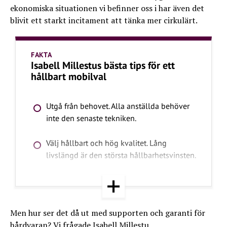
ekonomiska situationen vi befinner oss i har även det
blivit ett starkt incitament att tänka mer cirkulärt.
FAKTA
Isabell Millestus bästa tips för ett
hållbart mobilval
Utgå från behovet. Alla anställda behöver
inte den senaste tekniken.
Välj hållbart och hög kvalitet. Lång
livslängd är den största hållbarhetsvinsten.
Inkludera rekonditionerat som alternativ.
Det är billigare, hållbarare och ofta mer
pålitligt än nytt.
Men hur ser det då ut med supporten och garanti för
hårdvaran? Vi frågade Isabell Millestu.