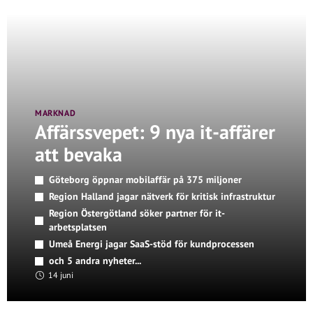
MARKNAD
Affärssvepet: 9 nya it-affärer
att bevaka
Göteborg öppnar mobilaffär på 375 miljoner
Region Halland jagar nätverk för kritisk infrastruktur
Region Östergötland söker partner för it-
arbetsplatsen
Umeå Energi jagar SaaS-stöd för kundprocessen
och 5 andra nyheter...
14 juni