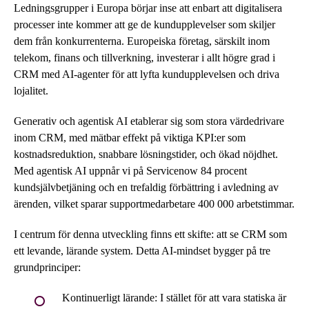
Ledningsgrupper i Europa börjar inse att enbart att digitalisera
processer inte kommer att ge de kundupplevelser som skiljer
dem från konkurrenterna. Europeiska företag, särskilt inom
telekom, finans och tillverkning, investerar i allt högre grad i
CRM med AI-agenter för att lyfta kundupplevelsen och driva
lojalitet.
Generativ och agentisk AI etablerar sig som stora värdedrivare
inom CRM, med mätbar effekt på viktiga KPI:er som
kostnadsreduktion, snabbare lösningstider, och ökad nöjdhet.
Med agentisk AI uppnår vi på Servicenow 84 procent
kundsjälvbetjäning och en trefaldig förbättring i avledning av
ärenden, vilket sparar supportmedarbetare 400 000 arbetstimmar.
I centrum för denna utveckling finns ett skifte: att se CRM som
ett levande, lärande system. Detta AI-mindset bygger på tre
grundprinciper:
Kontinuerligt lärande: I stället för att vara statiska är