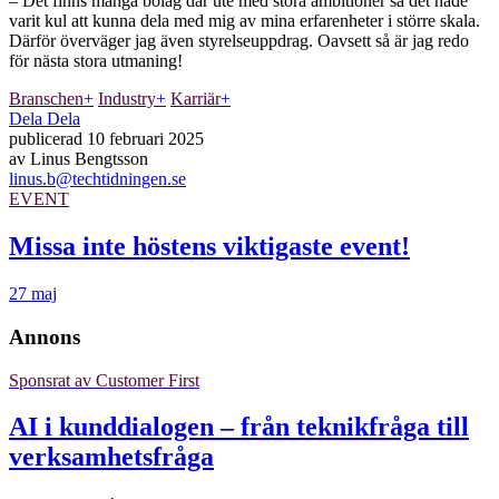
– Det finns många bolag där ute med stora ambitioner så det hade
varit kul att kunna dela med mig av mina erfarenheter i större skala.
Därför överväger jag även styrelseuppdrag. Oavsett så är jag redo
för nästa stora utmaning!
Branschen
+
Industry
+
Karriär
+
Dela
Dela
publicerad
10 februari 2025
av
Linus Bengtsson
linus.b@techtidningen.se
EVENT
Missa inte höstens viktigaste event!
27 maj
Annons
Sponsrat av
Customer First
AI i kunddialogen – från teknikfråga till
verksamhetsfråga