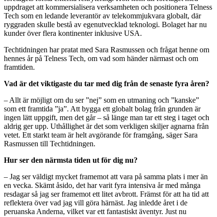
uppdraget att kommersialisera verksamheten och positionera Telness
Tech som en ledande leverantör av telekommjukvara globalt, där
ryggraden skulle bestå av egenutvecklad teknologi. Bolaget har nu
kunder över flera kontinenter inklusive USA.
Techtidningen har pratat med Sara Rasmussen och frågat henne om
hennes år på Telness Tech, om vad som händer närmast och om
framtiden.
Vad är det viktigaste du tar med dig från de senaste fyra åren?
– Allt är möjligt om du ser ”nej” som en utmaning och ”kanske”
som ett framtida ”ja”. Att bygga ett globalt bolag från grunden är
ingen lätt uppgift, men det går – så länge man tar ett steg i taget och
aldrig ger upp. Uthållighet är det som verkligen skiljer agnarna från
vetet. Ett starkt team är helt avgörande för framgång, säger Sara
Rasmussen till Techtidningen.
Hur ser den närmsta tiden ut för dig nu?
– Jag ser väldigt mycket framemot att vara på samma plats i mer än
en vecka. Skämt åsido, det har varit fyra intensiva år med många
resdagar så jag ser framemot ett litet avbrott. Främst för att ha tid att
reflektera över vad jag vill göra härnäst. Jag inledde året i de
peruanska Anderna, vilket var ett fantastiskt äventyr. Just nu