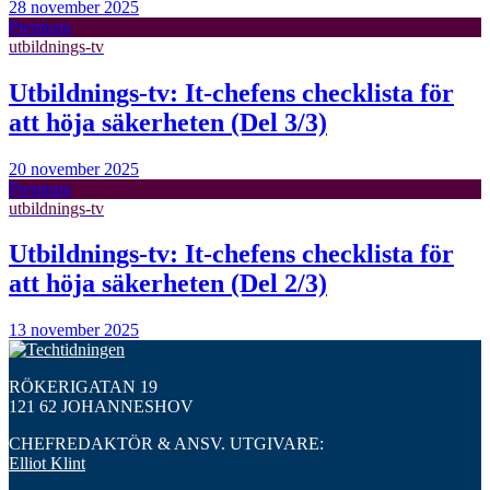
28 november 2025
Premium
utbildnings-tv
Utbildnings-tv: It-chefens checklista för
att höja säkerheten (Del 3/3)
20 november 2025
Premium
utbildnings-tv
Utbildnings-tv: It-chefens checklista för
att höja säkerheten (Del 2/3)
13 november 2025
RÖKERIGATAN 19
121 62 JOHANNESHOV
CHEFREDAKTÖR & ANSV. UTGIVARE:
Elliot Klint