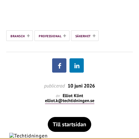
+
+
+
BRANSCH
PROFESSIONAL
SÄKERHET
publicerad
10 juni 2026
av
Elliot Klint
elliot.k@techtidningen.se
Till startsidan