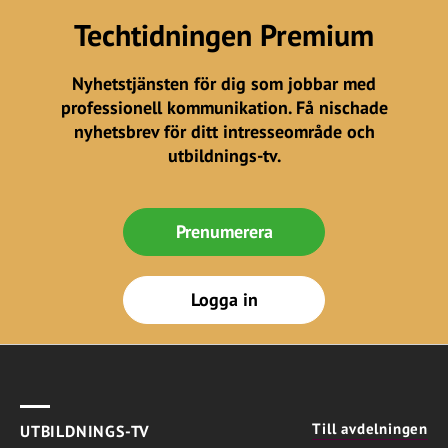
Techtidningen Premium
Nyhetstjänsten för dig som jobbar med
professionell kommunikation. Få nischade
nyhetsbrev för ditt intresseområde och
utbildnings-tv.
Prenumerera
Logga in
Till avdelningen
UTBILDNINGS-TV