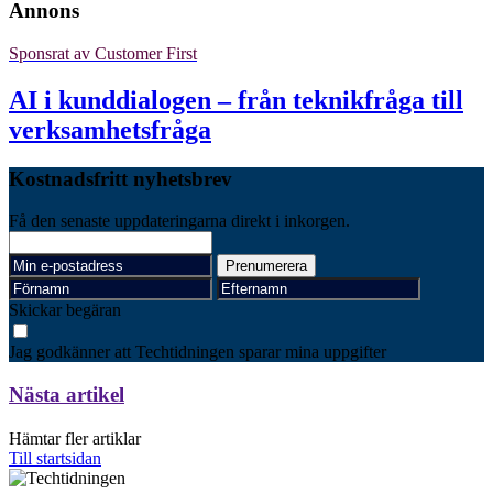
Annons
Sponsrat av
Customer First
AI i kunddialogen – från teknikfråga till
verksamhetsfråga
Kostnadsfritt nyhetsbrev
Få den senaste uppdateringarna direkt i inkorgen.
Skickar begäran
Jag godkänner att Techtidningen sparar mina uppgifter
Nästa artikel
Hämtar fler artiklar
Till startsidan