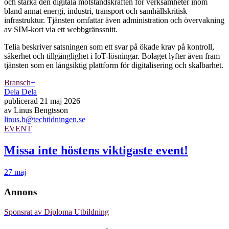
och stärka den digitala motståndskraften för verksamheter inom
bland annat energi, industri, transport och samhällskritisk
infrastruktur. Tjänsten omfattar även administration och övervakning
av SIM-kort via ett webbgränssnitt.
Telia beskriver satsningen som ett svar på ökade krav på kontroll,
säkerhet och tillgänglighet i IoT-lösningar. Bolaget lyfter även fram
tjänsten som en långsiktig plattform för digitalisering och skalbarhet.
Bransch
+
Dela
Dela
publicerad
21 maj 2026
av
Linus Bengtsson
linus.b@techtidningen.se
EVENT
Missa inte höstens viktigaste event!
27 maj
Annons
Sponsrat av
Diploma Utbildning