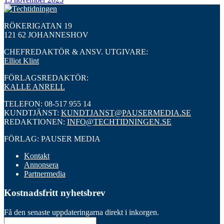
RÖKERIGATAN 19
121 62 JOHANNESHOV
CHEFREDAKTÖR & ANSV. UTGIVARE:
Elliot Klint
FÖRLAGSREDAKTÖR:
KALLE ANRELL
TELEFON: 08-517 955 14
KUNDTJÄNST:
KUNDTJANST@PAUSERMEDIA.SE
REDAKTIONEN:
INFO@TECHTIDNINGEN.SE
FÖRLAG: PAUSER MEDIA
Kontakt
Annonsera
Partnermedia
Kostnadsfritt nyhetsbrev
Få den senaste uppdateringarna direkt i inkorgen.