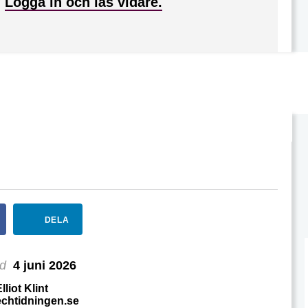
?
Logga in och läs vidare.
DELA
ad
4 juni 2026
lliot Klint
echtidningen.se