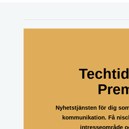
Techti
Pre
Nyhetstjänsten för dig so
kommunikation. Få nisch
intresseområde oc