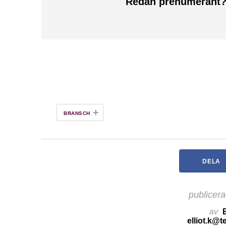
Redan prenumerant
+
BRANSCH
DELA
publicer
av
E
elliot.k@t