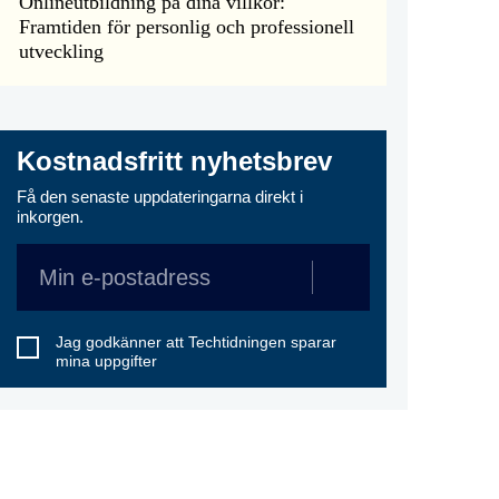
Onlineutbildning på dina villkor:
Framtiden för personlig och professionell
utveckling
Kostnadsfritt nyhetsbrev
Få den senaste uppdateringarna direkt i
inkorgen.
Jag godkänner att Techtidningen sparar
mina uppgifter