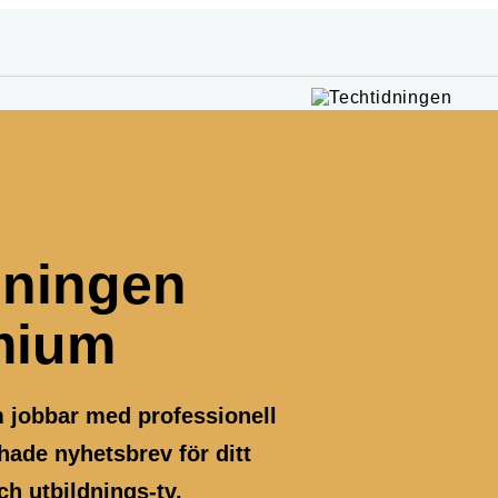
dningen
mium
m jobbar med professionell
ade nyhetsbrev för ditt
h utbildnings-tv.