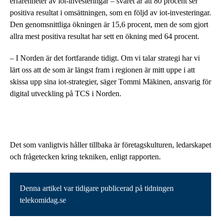
erfarenheter av iot-investeringar – svaret är att 80 procent ser
positiva resultat i omsättningen, som en följd av iot-investeringar.
Den genomsnittliga ökningen är 15,6 procent, men de som gjort
allra mest positiva resultat har sett en ökning med 64 procent.
– I Norden är det fortfarande tidigt. Om vi talar strategi har vi
lärt oss att de som är längst fram i regionen är mitt uppe i att
skissa upp sina iot-strategier, säger Tommi Mäkinen, ansvarig för
digital utveckling på TCS i Norden.
Det som vanligtvis håller tillbaka är företagskulturen, ledarskapet
och frågetecken kring tekniken, enligt rapporten.
Denna artikel var tidigare publicerad på tidningen
telekomidag.se