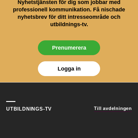
Nyhetstjänsten för dig som jobbar med
professionell kommunikation. Få nischade
nyhetsbrev för ditt intresseområde och
utbildnings-tv.
Prenumerera
Logga in
Till avdelningen
UTBILDNINGS-TV