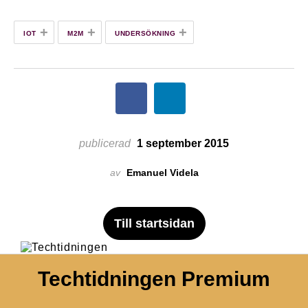
+
+
+
IOT
M2M
UNDERSÖKNING
publicerad
1 september 2015
av
Emanuel Videla
Till startsidan
Techtidningen Premium