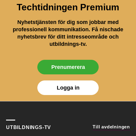
Techtidningen Premium
Nyhetstjänsten för dig som jobbar med
professionell kommunikation. Få nischade
nyhetsbrev för ditt intresseområde och
utbildnings-tv.
Prenumerera
Logga in
Till avdelningen
UTBILDNINGS-TV