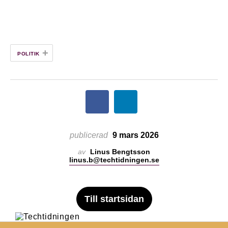
+
POLITIK
publicerad
9 mars 2026
av
Linus Bengtsson
linus.b@techtidningen.se
Till startsidan