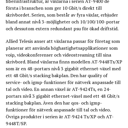
fiberinfrastruktur, är växlarna i serien AT-9400 de
första i branschen som ger 10 Gbit/s direkt till
skrivbordet. Serien, som består av fyra växlar, erbjuder
bland annat nivå 3-möjligheter och 10/100/100-portar
och dessutom extern redundant psu för ökad driftstid.
Allied Telesis anser att växlarna passar för företag som
planerar att använda höghastighetsapplikationer som
voip, videokonferenser och videostreaming till sina
skrivbord. Bland växlarna finns modellen AT-9448Ts/XP
som är en 48-portars nivå 3 gigabit ethernet-växel med
ett 48 Gbit/s stacking bakplan. Den har quality of
service- och igmp-funktioner för nätverk anpassade till
tal och video. En annan växel är AT-9424Ts, en 24-
portars nivå 3 gigabit ethernet-växel med ett 48 Gbit/s
stacking bakplan. Även den har qos- och igmp-
funktioner för nätverk anpassade till tal och video.
Övriga produkter i serien är AT-9424 Ts/XP och AT-
9448T/SP.