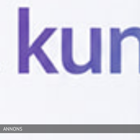
Framtidens digitala arbetsplats ställer nya krav på både
tekniken och ledarskapet. I en tid där hybridarbete är
det nya normala behöver it-ledare få tillgång till
verktyg som både stärker medarbetarupplevelsen och
effektiviserar den tekniska infrastrukturen.
Den 11 juni arrangerade Techtidningen ett
webbinarium i samarbete med HP, där vi diskuterade hur
man skapar en it-arbetsmiljö som får medarbetarna att
trivas. I panelsamtalet deltog Karin Bianconi, Head of
Central IT Governance, Coop Sverige och Lotta
Gunnarsson, Group CIO, på Easypark Group.