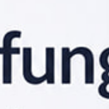
Webbinarium: Så skapar du en
it-arbetsmiljö där
medarbetarna trivs
Den 11 juni direktsände vi ett webbinarium om hur
IT
man skapar en effektiv och hållbar it-arbetsmiljö som
medarbetarna trivs i. Nu kan du titta på webbinariet som
Techtidningen arrangerade i samarbete med HP.
16 juni 2025