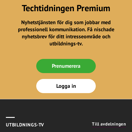
Techtidningen Premium
Nyhetstjänsten för dig som jobbar med
professionell kommunikation. Få nischade
nyhetsbrev för ditt intresseområde och
utbildnings-tv.
Prenumerera
Logga in
Till avdelningen
UTBILDNINGS-TV