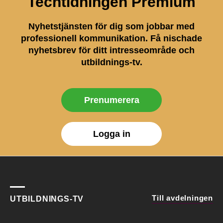
Techtidningen Premium
Nyhetstjänsten för dig som jobbar med
professionell kommunikation. Få nischade
nyhetsbrev för ditt intresseområde och
utbildnings-tv.
Prenumerera
Logga in
Till avdelningen
UTBILDNINGS-TV