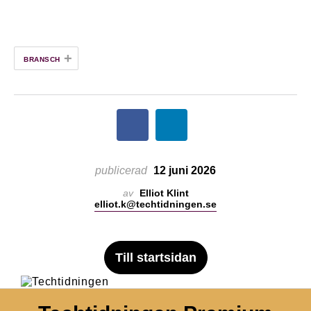
+
BRANSCH
publicerad
12 juni 2026
av
Elliot Klint
elliot.k@techtidningen.se
Till startsidan