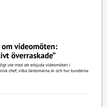
f om videomöten:
ivt överraskade”
digt ute med att erbjuda videomöten i
knisk chef, vilka lärdomarna är och hur kunderna