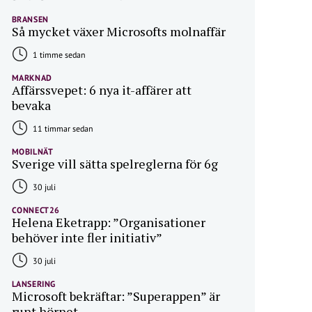
BRANSEN
Så mycket växer Microsofts molnaffär
1 timme sedan
MARKNAD
Affärssvepet: 6 nya it-affärer att
bevaka
11 timmar sedan
MOBILNÄT
Sverige vill sätta spelreglerna för 6g
30 juli
CONNECT26
Helena Eketrapp: ”Organisationer
behöver inte fler initiativ”
30 juli
LANSERING
Microsoft bekräftar: ”Superappen” är
runt hörnet