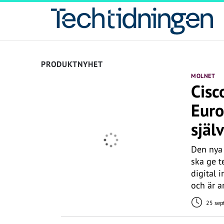
PRODUKTNYHET
MOLNET
Cisc
Euro
sjä
Den nya 
ska ge t
digital 
och är a
25 sep