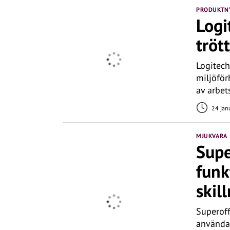
PRODUKTN
Logi
tröt
Logitech
miljöför
av arbe
24 jan
MJUKVARA
Supe
funk
skil
Superoff
användar