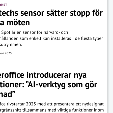
YHET
techs sensor sätter stopp för
ta möten
 Spot är en sensor för närvaro- och
hållanden som enkelt kan installeras i de flesta typer
tsutrymmen.
uari 2025
roffice introducerar nya
tioner: ”AI-verktyg som gör
lnad”
ice rivstartar 2025 med att presentera ett nydesignat
gränssnitt tillsammans med viktiga funktioner inom