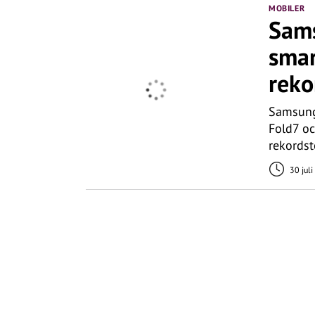
MOBILER
Sams
smar
reko
Samsung 
Fold7 oc
rekordst
30 jul