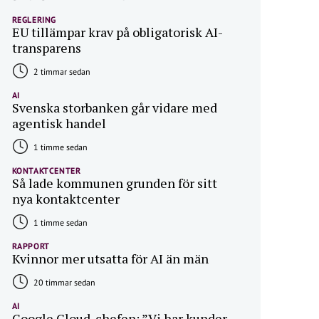
REGLERING
EU tillämpar krav på obligatorisk AI-
transparens
2 timmar sedan
AI
Svenska storbanken går vidare med
agentisk handel
1 timme sedan
KONTAKTCENTER
Så lade kommunen grunden för sitt
nya kontaktcenter
1 timme sedan
RAPPORT
Kvinnor mer utsatta för AI än män
20 timmar sedan
AI
Google Cloud-chefen: ”Vi har kunder