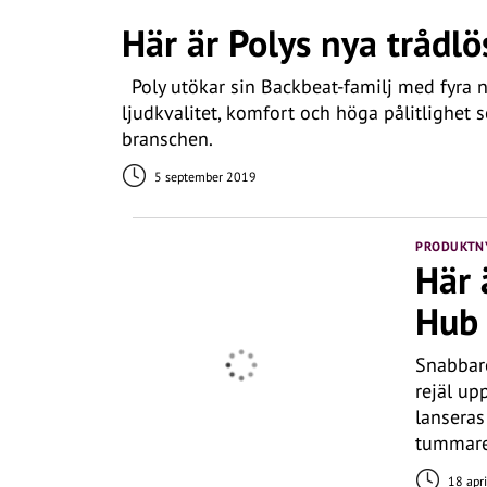
Här är Polys nya trådlö
Poly utökar sin Backbeat-familj med fyra 
ljudkvalitet, komfort och höga pålitlighet s
branschen.
5 september 2019
PRODUKTN
Här 
Hub
Snabbare
rejäl up
lansera
tummare
18 apr