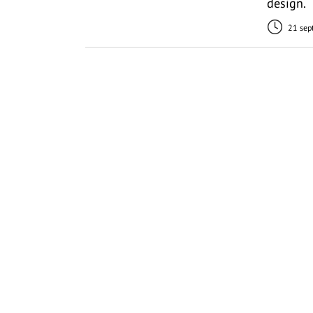
design.
21 sep