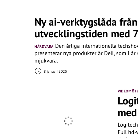
Ny ai-verktygslåda från
utvecklingstiden med 
Den årliga internationella techsh
HÅRDVARA
presenterar nya produkter är Dell, som i år 
mjukvara.
8 januari 2025
VIDEOMÖT
Logi
med 
Logitech
Full hd