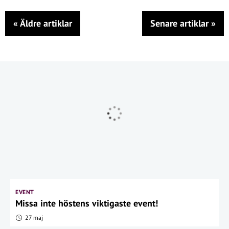
«
Äldre artiklar
Senare artiklar
»
EVENT
Missa inte höstens viktigaste event!
27 maj