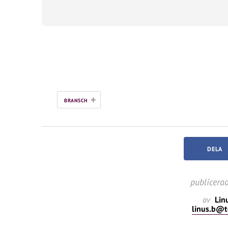
+
BRANSCH
DELA
publicera
av
Lin
linus.b@t