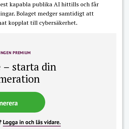
t kapabla publika AI hittills och får
ngar. Bolaget medger samtidigt att
at kopplat till cybersäkerhet.
INGEN PREMIUM
 – starta din
meration
merera
?
Logga in och läs vidare.