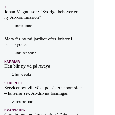
AI
Johan Magnusson: ”Sverige behöver en
ny AI-kommission”
1 timme sedan
Meta får ny miljardbot efter brister i
barnskyddet
15 minuter sedan
KARRIÄR
Han blir ny vd på Avaya
1 timme sedan
SÄKERHET
Servicenow vill växa på säkerhetsområdet
– lanserar sex AI-drivna lösningar
21 timmar sedan
BRANSCHEN
Google-toppen lämnar efter 27 år – ska