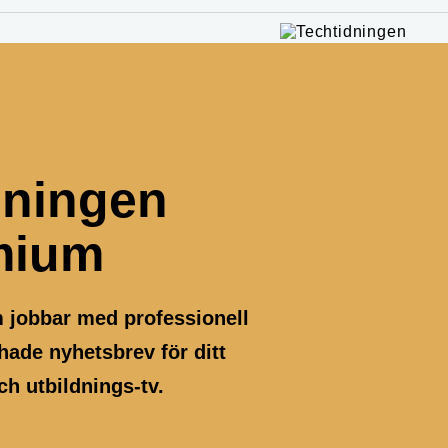
dningen
mium
m jobbar med professionell
ade nyhetsbrev för ditt
h utbildnings-tv.