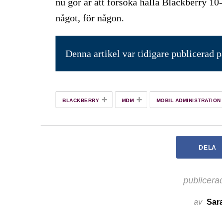
nu gör är att försöka hålla Blackberry 10-
något, för någon.
Denna artikel var tidigare publicerad 
+
+
BLACKBERRY
MDM
MOBIL ADMINISTRATION
DELA
publicera
av
Sar