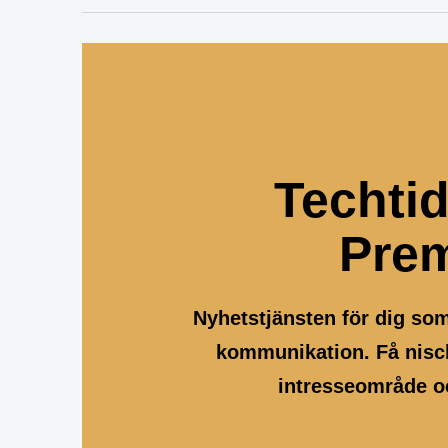
Techti
Pre
Nyhetstjänsten för dig so
kommunikation. Få nisch
intresseområde oc