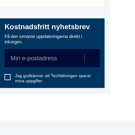
Kostnadsfritt nyhetsbrev
Få den senaste uppdateringarna direkt i
inkorgen.
Jag godkänner att Techtidningen sparar
mina uppgifter