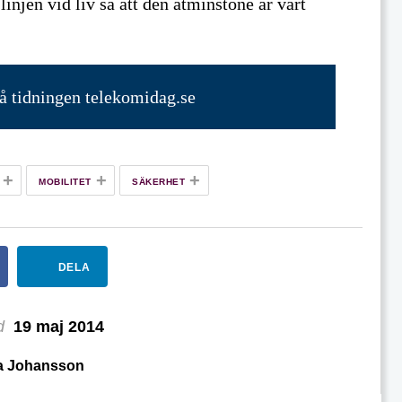
linjen vid liv så att den åtminstone är värt
på tidningen telekomidag.se
+
+
+
MOBILITET
SÄKERHET
DELA
d
19 maj 2014
a Johansson