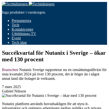
Inga produkter i varukorgen.
Prenumerera
Tech
Kontaktcenter
Utbildnings-TV
Event
Tech idag
Succékvartal för Nutanix i Sverige – ökar
med 130 procent
Branschen
Nutanix Sverige rapporterar nu en omsättningstillväxt för
sista kvartalet 2024 på över 130 procent, det är högre än i något
annat land där bolaget är verksamt.
7 mars 2025
Gabriel Nilsson
Nutanix plattform används huvudsakligen för att styra it-
infrastruktur och optimera arbetslaster mellan publika och privata