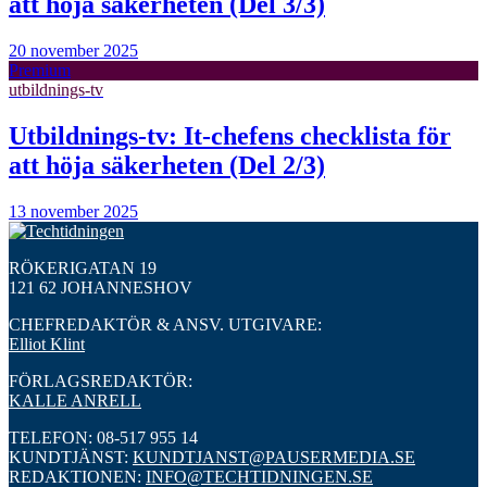
att höja säkerheten (Del 3/3)
20 november 2025
Premium
utbildnings-tv
Utbildnings-tv: It-chefens checklista för
att höja säkerheten (Del 2/3)
13 november 2025
RÖKERIGATAN 19
121 62 JOHANNESHOV
CHEFREDAKTÖR & ANSV. UTGIVARE:
Elliot Klint
FÖRLAGSREDAKTÖR:
KALLE ANRELL
TELEFON: 08-517 955 14
KUNDTJÄNST:
KUNDTJANST@PAUSERMEDIA.SE
REDAKTIONEN:
INFO@TECHTIDNINGEN.SE