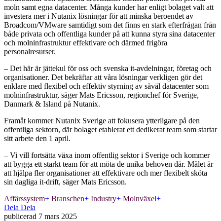
moln samt egna datacenter. Många kunder har enligt bolaget valt att
investera mer i Nutanix lösningar för att minska beroendet av
Broadcom/VMware samtidigt som det finns en stark efterfrågan från
både privata och offentliga kunder på att kunna styra sina datacenter
och molninfrastruktur effektivare och därmed frigöra
personalresurser.
– Det här är jättekul för oss och svenska it-avdelningar, företag och
organisationer. Det bekräftar att våra lösningar verkligen gör det
enklare med flexibel och effektiv styrning av såväl datacenter som
molninfrastruktur, säger Mats Ericsson, regionchef för Sverige,
Danmark & Island på Nutanix.
Framåt kommer Nutanix Sverige att fokusera ytterligare på den
offentliga sektorn, där bolaget etablerat ett dedikerat team som startar
sitt arbete den 1 april.
– Vi vill fortsätta växa inom offentlig sektor i Sverige och kommer
att bygga ett starkt team för att möta de unika behoven där. Målet är
att hjälpa fler organisationer att effektivare och mer flexibelt sköta
sin dagliga it-drift, säger Mats Ericsson.
Affärssystem
+
Branschen
+
Industry
+
Molnväxel
+
Dela
Dela
publicerad
7 mars 2025