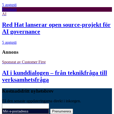
5 augusti
Premium
AI
Red Hat lanserar open source-projekt för
AI governance
5 augusti
Annons
Sponsrat av
Customer First
AI i kunddialogen – från teknikfråga till
verksamhetsfråga
Kostnadsfritt nyhetsbrev
Få den senaste uppdateringarna direkt i inkorgen.