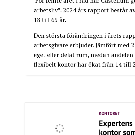
För femte året i rad har Castellum
arbetsliv”. 2024 års rapport består a
18 till 65 år.
Den största förändringen i årets rap
arbetsgivare erbjuder. Jämfört med 20
eget eller delat rum, medan andelen 
flexibelt kontor har ökat från 14 till
KONTORET
Expertens 
kontor som