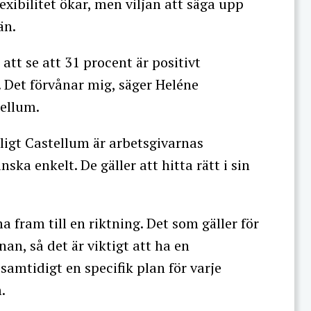
exibilitet ökar, men viljan att säga upp
 än.
 att se att 31 procent är positivt
et. Det förvånar mig, säger Heléne
tellum.
igt Castellum är arbetsgivarnas
ska enkelt. De gäller att hitta rätt i sin
fram till en riktning. Det som gäller för
an, så det är viktigt att ha en
amtidigt en specifik plan för varje
m.