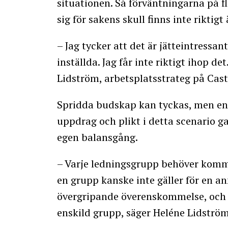
situationen. Så förväntningarna på fl
sig för sakens skull finns inte riktigt
– Jag tycker att det är jätteintressant
inställda. Jag får inte riktigt ihop d
Lidström, arbetsplatsstrateg på Cas
Spridda budskap kan tyckas, men enl
uppdrag och plikt i detta scenario gan
egen balansgång.
– Varje ledningsgrupp behöver komma 
en grupp kanske inte gäller för en ann
övergripande överenskommelse, och s
enskild grupp, säger Heléne Lidströ