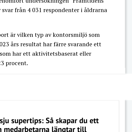
 genomfört undersökningen ”Framtidens
v svar från 4 031 respondenter i åldrarna
port är vilken typ av kontorsmiljö som
23 års resultat har färre svarande ett
som har ett aktivitetsbaserat eller
 23 procent.
sju supertips: Så skapar du ett
 medarbetarna längtar till