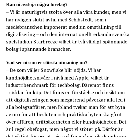
Kan ni avslöja några företag?
Vi är naturligtvis stolta över alla våra kunder, men vi
–
har nyligen slutit avtal med Schibstedt, som i
mediebranschen imponerat med sin omställning till
digitalisering – och den internationellt erkända svenska
spelstudion Starbreeze vilket är två väldigt spännande
bolag i spännande branscher.
Vad ser ni som er största utmaning nu?
De som väljer Snowflake blir nöjda. Vi har
–
kundnöjdhetsnivåer i nivå med Apple, vilket är
industribenchmark för techbolag. Däremot finns
trösklar för köp. Det finns en förståelse och insikt om
att digitaliseringen som megatrend påverkar alla led i
alla bolagsaffärer, men ibland tvekar man för att byta
av oro för att besluten och praktiska byten ska gå ut
över affären, driftsäkerheten eller kundnöjdheten. Det
är i regel obefogat, men något vi stöter på. Därför är
det viktigt för oss att visa på framgångsrika kundresor