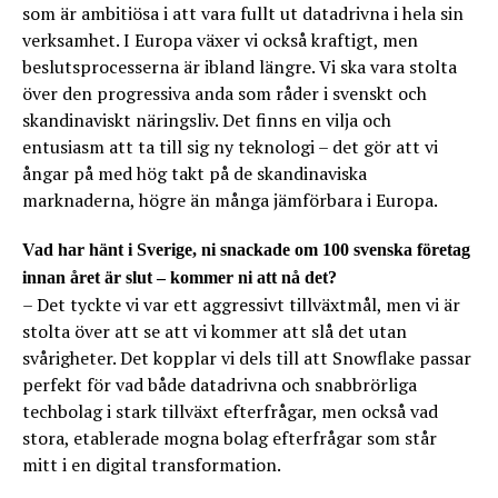
som är ambitiösa i att vara fullt ut datadrivna i hela sin
verksamhet. I Europa växer vi också kraftigt, men
beslutsprocesserna är ibland längre. Vi ska vara stolta
över den progressiva anda som råder i svenskt och
skandinaviskt näringsliv. Det finns en vilja och
entusiasm att ta till sig ny teknologi – det gör att vi
ångar på med hög takt på de skandinaviska
marknaderna, högre än många jämförbara i Europa.
Vad har hänt i Sverige, ni snackade om 100 svenska företag
innan året är slut – kommer ni att nå det?
– Det tyckte vi var ett aggressivt tillväxtmål, men vi är
stolta över att se att vi kommer att slå det utan
svårigheter. Det kopplar vi dels till att Snowflake passar
perfekt för vad både datadrivna och snabbrörliga
techbolag i stark tillväxt efterfrågar, men också vad
stora, etablerade mogna bolag efterfrågar som står
mitt i en digital transformation.