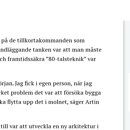
n på de tillkortakommanden som
rundläggande tanken var att man måste
och framtidssäkra ”80-talsteknik” var
jan. Jag fick i egen person, när jag
cket problem det var att försöka bygga
ka flytta upp det i molnet, säger Artin
l var att utveckla en ny arkitektur i