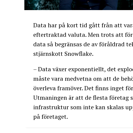
Data har på kort tid gått från att va
eftertraktad valuta. Men trots att fö
data så begränsas de av föråldrad te
stjärnskott Snowflake.
– Data växer exponentiellt, det explo
måste vara medvetna om att de behöve
överleva framöver. Det finns inget f
Utmaningen är att de flesta företag s
infrastruktur som inte kan skalas u
på företaget.