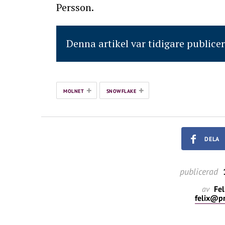
Persson.
Denna artikel var tidigare publice
+
+
MOLNET
SNOWFLAKE
DELA
publicerad
1
av
Fel
felix@p