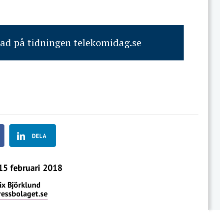
rad på tidningen telekomidag.se
DELA
5 februari 2018
ix Björklund
ressbolaget.se