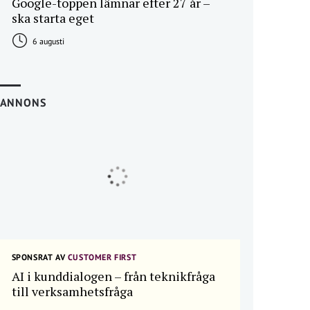
Google-toppen lämnar efter 27 år –
ska starta eget
6 augusti
ANNONS
SPONSRAT AV
CUSTOMER FIRST
AI i kunddialogen – från teknikfråga
till verksamhetsfråga