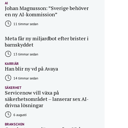
AI
Johan Magnusson: ”Sverige behöver
en ny AI-kommission”
11 timmar sedan
Meta får ny miljardbot efter brister i
barnskyddet
13 timmar sedan
KARRIÄR
Han blir ny vd på Avaya
14 timmar sedan
SÄKERHET
Servicenow vill växa på
säkerhetsområdet – lanserar sex AI-
drivna lösningar
6 augusti
BRANSCHEN