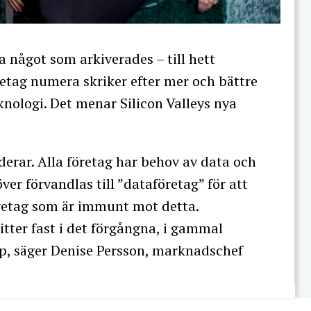
ra något som arkiverades – till hett
retag numera skriker efter mer och bättre
knologi. Det menar Silicon Valleys nya
derar. Alla företag har behov av data och
r förvandlas till ”dataföretag” för att
öretag som är immunt mot detta.
itter fast i det förgångna, i gammal
pp, säger Denise Persson, marknadschef