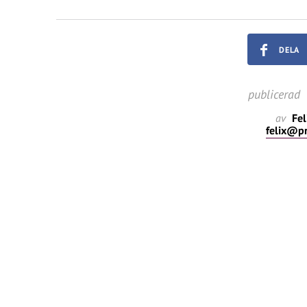
DELA
publicerad
av
Fel
felix@p