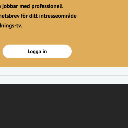
m jobbar med professionell
etsbrev för ditt intresseområde
dnings-tv.
Logga in