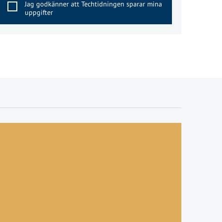
Jag godkänner att Techtidningen sparar mina
uppgifter