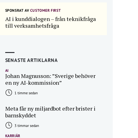
SPONSRAT AV
CUSTOMER FIRST
AI i kunddialogen – från teknikfråga
till verksamhetsfråga
SENASTE ARTIKLARNA
AI
Johan Magnusson: ”Sverige behöver
en ny AI-kommission”
1 timme sedan
Meta får ny miljardbot efter brister i
barnskyddet
3 timmar sedan
KARRIÄR