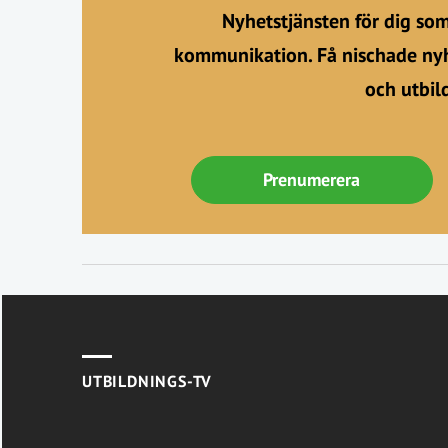
Nyhetstjänsten för dig so
kommunikation. Få nischade nyh
och utbil
Prenumerera
UTBILDNINGS-TV