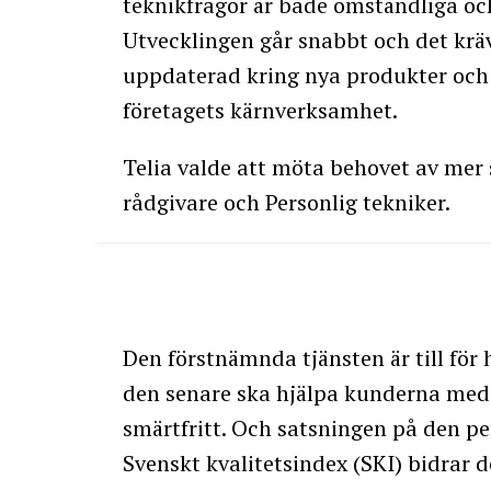
teknikfrågor är både omständliga oc
Utvecklingen går snabbt och det kräv
uppdaterad kring nya produkter och l
företagets kärnverksamhet.
Telia valde att möta behovet av mer 
rådgivare och Personlig tekniker.
Den förstnämnda tjänsten är till för h
den senare ska hjälpa kunderna med a
smärtfritt. Och satsningen på den per
Svenskt kvalitetsindex (SKI) bidrar d