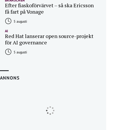
BRANSCHEN
Efter fiaskoförvärvet – så ska Ericsson
få fart på Vonage
5 augusti
AI
Red Hat lanserar open source-projekt
för AI governance
5 augusti
ANNONS