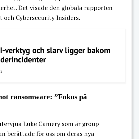
rhet. Det visade den globala rapporten
t och Cybersecurity Insiders.
AI-verktyg och slarv ligger bakom
derincidenter
25
mot ransomware: ”Fokus på
intervjua Luke Camery som är group
n berättade för oss om deras nya