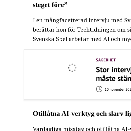
steget före”
I en mångfacetterad intervju med S
berättar hon för Techtidningen om s
Svenska Spel arbetar med AI och my
SÄKERHET
Stor inter
måste stän
10 november 20
Otillåtna AI-verktyg och slarv 
Vardagliga misstag och otillåtna AI-