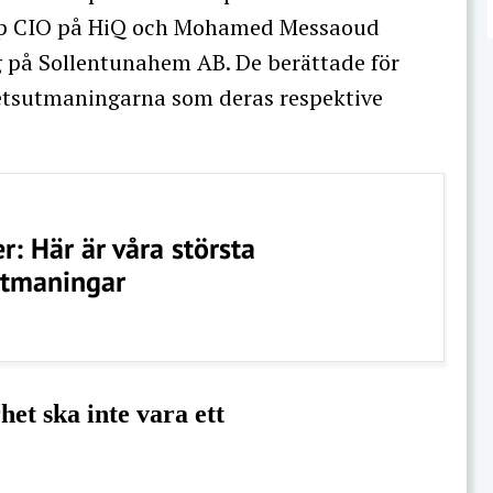
p CIO på HiQ och Mohamed Messaoud
ig på Sollentunahem AB. De berättade för
etsutmaningarna som deras respektive
er: Här är våra största
utmaningar
et ska inte vara ett