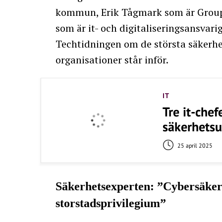
kommun, Erik Tågmark som är Grou
som är it- och digitaliseringsansvar
Techtidningen om de största säkerh
organisationer står inför.
IT
Tre it-chef
säkerhets
25 april 2025
Säkerhetsexperten: ”Cybersäkerh
storstadsprivilegium”