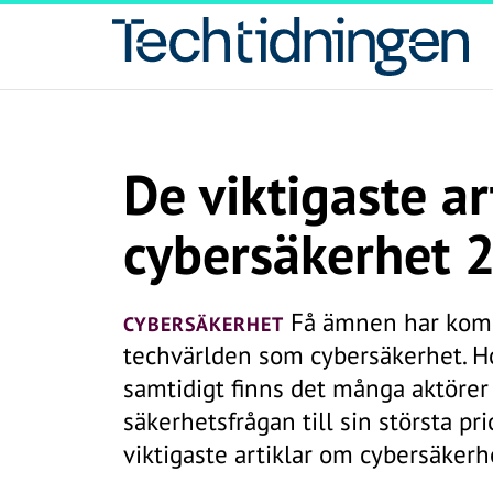
De viktigaste a
cybersäkerhet 
Få ämnen har komm
CYBERSÄKERHET
techvärlden som cybersäkerhet. H
samtidigt finns det många aktörer
säkerhetsfrågan till sin största pr
viktigaste artiklar om cybersäkerh