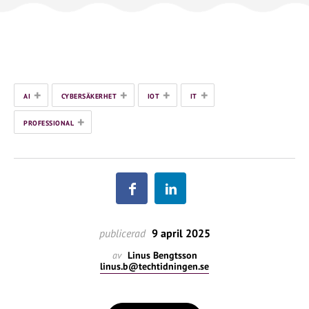
+
+
+
+
AI
CYBERSÄKERHET
IOT
IT
+
PROFESSIONAL
publicerad
9 april 2025
av
Linus Bengtsson
linus.b@techtidningen.se