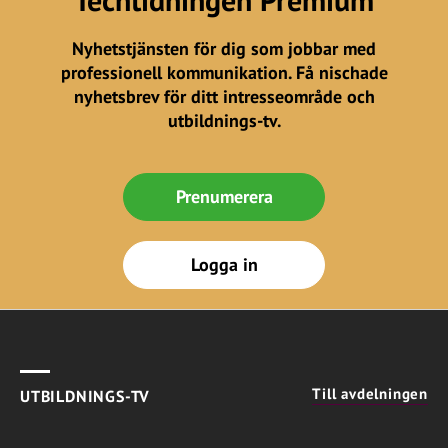
Nyhetstjänsten för dig som jobbar med
professionell kommunikation. Få nischade
nyhetsbrev för ditt intresseområde och
utbildnings-tv.
Prenumerera
Logga in
Till avdelningen
UTBILDNINGS-TV