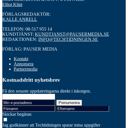
Elliot Klint
FÖRLAGSREDAKTÖR:
KALLE ANRELL
TELEFON: 08-517 955 14
KUNDTJÄNST:
KUNDTJANST@PAUSERMEDIA.SE
REDAKTIONEN:
INFO@TECHTIDNINGEN.SE
FÖRLAG: PAUSER MEDIA
Kontakt
Annonsera
Partnermedia
Kostnadsfritt nyhetsbrev
Få den senaste uppdateringarna direkt i inkorgen.
Skickar begäran
Jag godkänner att Techtidningen sparar mina uppgifter