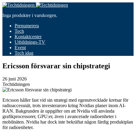
Inga produkter i varukorgen.
Prenumerera
Tech
Kontaktcenter
Utbildnings-TV
Event
Tech idag
Ericsson försvarar sin chipstrategi
26 juni 2026
Techtidningen
Ericsson håller fast vid sin strategi med egenutvecklade kretsar för
radioaccessnät, trots investeraroro kring Nvidias planer inom AI-
RAN. Bakgrunden är uppgifter om att Nvidia vill använda
grafikprocessorer, GPU:er, även i avancerade radioenheter i
mobilnäten. Nvidia har dock inte bekräftat någon färdig produktplan
för radioenheter.