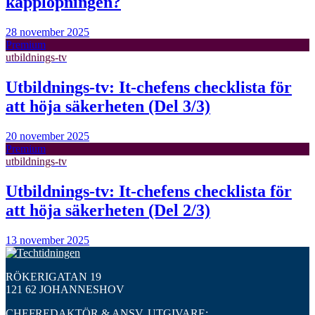
kapplöpningen?
28 november 2025
Premium
utbildnings-tv
Utbildnings-tv: It-chefens checklista för
att höja säkerheten (Del 3/3)
20 november 2025
Premium
utbildnings-tv
Utbildnings-tv: It-chefens checklista för
att höja säkerheten (Del 2/3)
13 november 2025
RÖKERIGATAN 19
121 62 JOHANNESHOV
CHEFREDAKTÖR & ANSV. UTGIVARE: