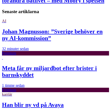
förändra båtlivet – med Moory i spetsen
Senaste artiklarna
AI
Johan Magnusson: ”Sverige behöver en
ny AI-kommission”
32 minuter sedan
Premium
Meta får ny miljardbot efter brister i
barnskyddet
1 timme sedan
Premium
karriär
Han blir ny vd på Avaya