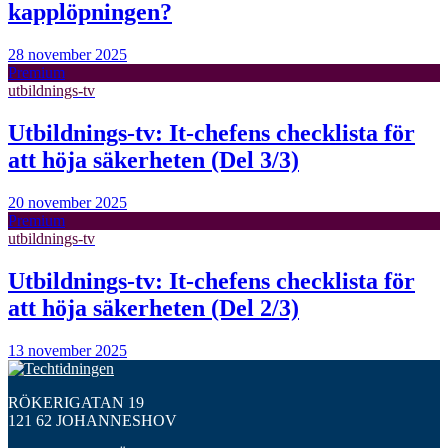
kapplöpningen?
28 november 2025
Premium
utbildnings-tv
Utbildnings-tv: It-chefens checklista för
att höja säkerheten (Del 3/3)
20 november 2025
Premium
utbildnings-tv
Utbildnings-tv: It-chefens checklista för
att höja säkerheten (Del 2/3)
13 november 2025
RÖKERIGATAN 19
121 62 JOHANNESHOV