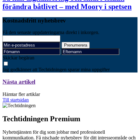
förändra båtlivet – med Moory i spetsen
Kostnadsfritt nyhetsbrev
Få den senaste uppdateringarna direkt i inkorgen.
Skickar begäran
Jag godkänner att Techtidningen sparar mina uppgifter
Nästa artikel
Hämtar fler artiklar
Till startsidan
Techtidningen Premium
Nyhetstjänsten för dig som jobbar med professionell
kommunikation. Få nischade nyhetsbrev för ditt intresseområde och