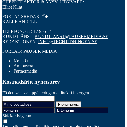
CHEFREDAKTÖR & ANSV. UTGIVARE:
Elliot Klint
FÖRLAGSREDAKTÖR:
KALLE ANRELL
TELEFON: 08-517 955 14
KUNDTJÄNST:
KUNDTJANST@PAUSERMEDIA.SE
REDAKTIONEN:
INFO@TECHTIDNINGEN.SE
FÖRLAG: PAUSER MEDIA
Kontakt
Annonsera
Partnermedia
Kostnadsfritt nyhetsbrev
Få den senaste uppdateringarna direkt i inkorgen.
Skickar begäran
Jag godkänner att Techtidningen sparar mina uppgifter