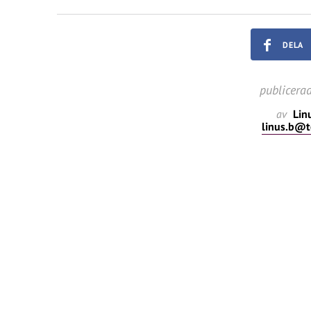
DELA
publicera
av
Lin
linus.b@t