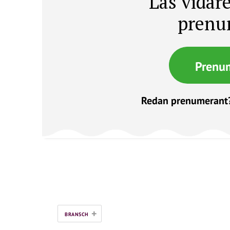
Läs vidare
prenu
Prenu
Redan prenumerant
+
BRANSCH