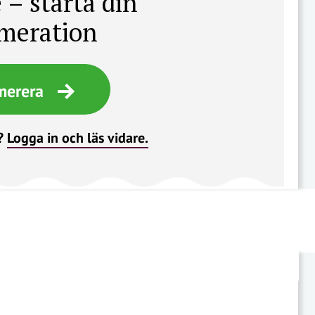
 – starta din
meration
merera
?
Logga in och läs vidare.