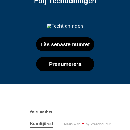
Följ Techtidningen
Läs senaste numret
Prenumerera
Varumärken
Kundtjänst
❤
Made with
by
WonderFour