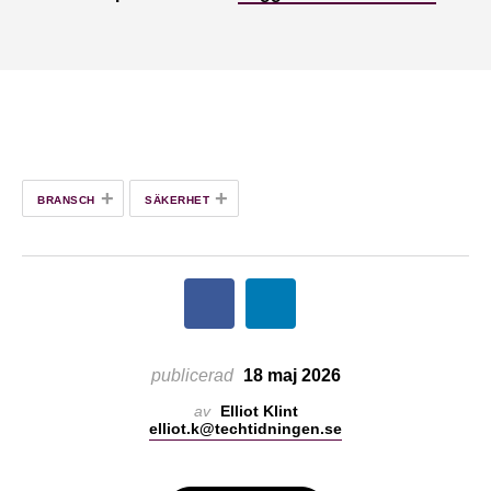
+
+
BRANSCH
SÄKERHET
publicerad
18 maj 2026
av
Elliot Klint
elliot.k@techtidningen.se