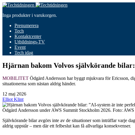
Inga produkter i varukorgen.
Prenumerera
Tech
Kontaktcenter
Utbildnings-TV
Event
Tech idag
Hjärnan bakom Volvos självkörande bilar: 
MOBILITET
Ödgärd Andersson har byggt mjukvara för Ericsson, digita
situationerna som nästan aldrig händer.
12 maj 2026
Elliot Klint
Ödgärd Andersson under AWS Summit Stockholm 2026. Foto: AWS / 
Självkörande bilar avgörs inte av de situationer som inträffar varje d
aldrig uppstår – men där ett felbeslut kan få allvarliga konsekvenser.