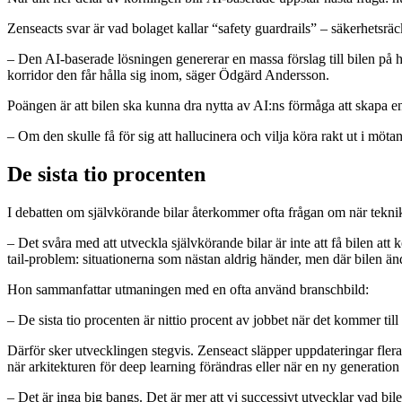
Zenseacts svar är vad bolaget kallar “safety guardrails” – säkerhetsrä
– Den AI-baserade lösningen genererar en massa förslag till bilen på hu
korridor den får hålla sig inom, säger Ödgärd Andersson.
Poängen är att bilen ska kunna dra nytta av AI:ns förmåga att skapa en
– Om den skulle få för sig att hallucinera och vilja köra rakt ut i mötande
De sista tio procenten
I debatten om självkörande bilar återkommer ofta frågan om när tekn
– Det svåra med att utveckla självkörande bilar är inte att få bilen at
tail-problem: situationerna som nästan aldrig händer, men där bilen än
Hon sammanfattar utmaningen med en ofta använd branschbild:
– De sista tio procenten är nittio procent av jobbet när det kommer till
Därför sker utvecklingen stegvis. Zenseact släpper uppdateringar flera 
när arkitekturen för deep learning förändras eller när en ny generation 
– Det är inga big bangs. Det är mer att vi successivt utvecklar vad bile