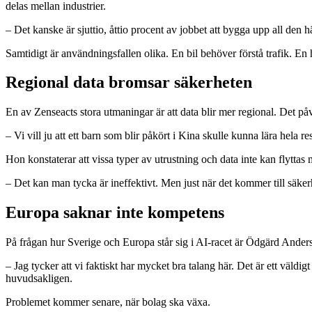
delas mellan industrier.
– Det kanske är sjuttio, åttio procent av jobbet att bygga upp all den h
Samtidigt är användningsfallen olika. En bil behöver förstå trafik. E
Regional data bromsar säkerheten
En av Zenseacts stora utmaningar är att data blir mer regional. Det på
– Vi vill ju att ett barn som blir påkört i Kina skulle kunna lära hela r
Hon konstaterar att vissa typer av utrustning och data inte kan flytta
– Det kan man tycka är ineffektivt. Men just när det kommer till säkerhet
Europa saknar inte kompetens
På frågan hur Sverige och Europa står sig i AI-racet är Ödgärd Anderss
– Jag tycker att vi faktiskt har mycket bra talang här. Det är ett väld
huvudsakligen.
Problemet kommer senare, när bolag ska växa.