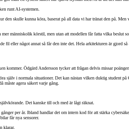
cken runt AI-systemen.
r den skulle kunna köra, baserat på all data vi har tränat den på. Men vi
 mer människolik körstil, men utan att modellen får fatta vilka beslut so
 fil eller något annat så får den inte det. Hela arkitekturen är gjord så att
iken kommer. Ödgärd Andersson tycker att frågan delvis missar poängen
t köra själv i normala situationer. Det kan nästan vilken duktig student 
då måste agera säkert varje gång.
 självkörande. Det kanske till och med är lågt räknat.
gånger per år. Ibland handlar det om intern kod för att stärka cybersäke
bilar får nya sensorer.
n klarar.