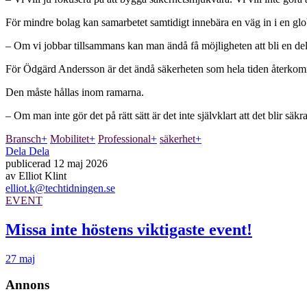
För mindre bolag kan samarbetet samtidigt innebära en väg in i en glob
– Om vi jobbar tillsammans kan man ändå få möjligheten att bli en del 
För Ödgärd Andersson är det ändå säkerheten som hela tiden återkomme
Den måste hållas inom ramarna.
– Om man inte gör det på rätt sätt är det inte självklart att det blir säkra
Bransch
+
Mobilitet
+
Professional
+
säkerhet
+
Dela
Dela
publicerad
12 maj 2026
av
Elliot Klint
elliot.k@techtidningen.se
EVENT
Missa inte höstens viktigaste event!
27 maj
Annons