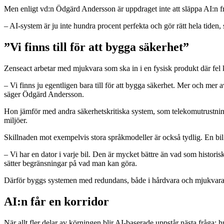
Men enligt vd:n Ödgärd Andersson är uppdraget inte att släppa AI:n fr
– AI-system är ju inte hundra procent perfekta och gör rätt hela tiden,
”Vi finns till för att bygga säkerhet”
Zenseact arbetar med mjukvara som ska in i en fysisk produkt där fel 
– Vi finns ju egentligen bara till för att bygga säkerhet. Mer och mer a
säger Ödgärd Andersson.
Hon jämför med andra säkerhetskritiska system, som telekomutrustning,
miljöer.
Skillnaden mot exempelvis stora språkmodeller är också tydlig. En bi
– Vi har en dator i varje bil. Den är mycket bättre än vad som histor
sätter begränsningar på vad man kan göra.
Därför byggs systemen med redundans, både i hårdvara och mjukvara. 
AI:n får en korridor
När allt fler delar av körningen blir AI-baserade uppstår nästa fråga: 