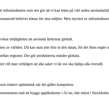
är infrastrukturen som sen gör att vi kan träna på vårt unika användarfall
n humanoid behöver tränas för sina miljöer. Men mycket av infrastruktur
verkar möjligheten att använda lärdomar globalt.
esten av världen. Då kan man inte föra ut den datan, för det finns regler 
s mellan regioner. Det gör produkterna mindre globala.
 vill man verkligen att alla saker vi lär oss ska hjälpa alla överallt.
on relativt optimistisk när det gäller kompetens.
igt momentum runt att bygga applikationer i AI nu, inte minst i Stockholm