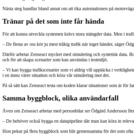
Nästa steg handlar bland annat om att öka automationen på motorvägar,
Tränar på det som inte får hända
För att kunna utveckla systemen krävs stora mängder data. Men i trafi
– De flesta av oss kör ju mest tråkig trafik när inget händer, säger Ö
Därför arbetar Zenseact mycket med simulering och syntetisk data. Bola
och för att skapa scenarier som kan användas i testmiljö.
– Vi kan bygga trafikscenarier som vi aldrig vill upptäcka i verklighet
i en ännu värre situation och köra vår simulering mot det.
På så sätt kan Zenseact testa om koden klarar situationer som är för farl
Samma byggblock, olika användarfall
Även om Zenseact arbetar med personbilar ser Ödgärd Andersson flera 
– De behöver också bygga en datapipeline där man kan köra in relevan
Hon pekar på flera byggblock som blir gemensamma för det som ofta kal