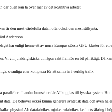
 där bilen kan ta över mer av det kognitiva arbetet.
ken är den mest värdefulla datan ofta också den mest sällsynta.
dgärd Andersson.
get har enligt henne ett av norra Europas största GPU-kluster för ett e
en. Vi vill ju aldrig skicka ut någon rakt framför en bil på riktigt. Då 
iga, ovanliga eller komplexa för att samla in i verklig trafik.
paralleller till andra branscher där AI kopplas till fysiska system. 
t data. De behöver också kunna generera syntetisk data och även ha en
las physical AI: datafabriker, mjukvarufabriker, kvalitetssäkring i hö