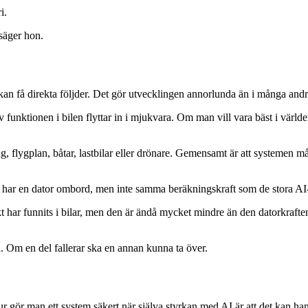
i.
 säger hon.
kan få direkta följder. Det gör utvecklingen annorlunda än i många andr
v funktionen i bilen flyttar in i mjukvara. Om man vill vara bäst i värld
 flygplan, båtar, lastbilar eller drönare. Gemensamt är att systemen må
l har en dator ombord, men inte samma beräkningskraft som de stora AI-
iskt har funnits i bilar, men den är ändå mycket mindre än den datorkra
Om en del fallerar ska en annan kunna ta över.
hur gör man ett system säkert när själva styrkan med AI är att det kan ha