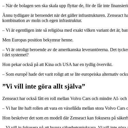
– När de bolagen sen ska skala upp flyttar de, för de får inte finansi
Ännu tydligare är beroendet när det gäller infrastrukturen. Zenseact 
kombination av moln och egen infrastruktur.
– Vi är egentligen inte så religiösa med exakt vilken variant det är, ba
Men Europas position bekymrar henne.
– Vi är otroligt beroende av de amerikanska leverantörerna. Det tycker ja
i det systemet?
Hon pekar också på att Kina och USA har en tydlig övervikt.
– Som europé hade det varit roligt att se lite europeiska alternativ ock
”Vi vill inte göra allt själva”
Zenseact har också fått en roll mellan Volvo Cars och mindre AI- och
– Vi har lite haft rollen att vara en växellåda mellan stora Volvo Cars
Hon beskriver det som en modell där Zenseact kan fokusera på säkerh
– Vi vill ju fokusera på att bygga säkerhetsmjukvara. Vi vill inte göra a