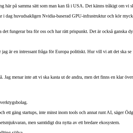
ering här på samma sätt som man kan få i USA. Det känns tråkigt om vi s
har i dag huvudsakligen Nvidia-baserad GPU-infrastruktur och kör mycke
ra det fungerar bra för oss och har rätt prispunkt. Det är också ganska dy
g är en intressant fråga för Europa politiskt. Hur vill vi att det ska se 
så. Jag menar inte att vi ska kasta ut de andra, men det finns en klar öv
 verktygsbolag.
 och ett gäng startups, inte minst inom tools och annat runt AI, säger Ö
etsmjukvaran, men samtidigt dra nytta av ett bredare ekosystem.
llting själva.