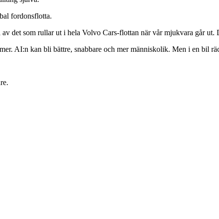
al fordonsflotta.
av det som rullar ut i hela Volvo Cars-flottan när vår mjukvara går ut. 
r. AI:n kan bli bättre, snabbare och mer människolik. Men i en bil räck
re.