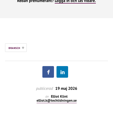
Redan prenumerant?
Logga in och läs vidare.
+
BRANSCH
publicerad
19 maj 2026
av
Elliot Klint
elliot.k@techtidningen.se