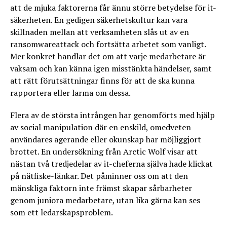
att de mjuka faktorerna får ännu större betydelse för it-
säkerheten. En gedigen säkerhetskultur kan vara
skillnaden mellan att verksamheten slås ut av en
ransomwareattack och fortsätta arbetet som vanligt.
Mer konkret handlar det om att varje medarbetare är
vaksam och kan känna igen misstänkta händelser, samt
att rätt förutsättningar finns för att de ska kunna
rapportera eller larma om dessa.
Flera av de största intrången har genomförts med hjälp
av social manipulation där en enskild, omedveten
användares agerande eller okunskap har möjliggjort
brottet. En undersökning från Arctic Wolf visar att
nästan två tredjedelar av it-cheferna själva hade klickat
på nätfiske-länkar. Det påminner oss om att den
mänskliga faktorn inte främst skapar sårbarheter
genom juniora medarbetare, utan lika gärna kan ses
som ett ledarskapsproblem.