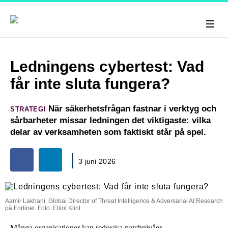
Ledningens cybertest: Vad
får inte sluta fungera?
När säkerhetsfrågan fastnar i verktyg och
STRATEGI
sårbarheter missar ledningen det viktigaste: vilka
delar av verksamheten som faktiskt står på spel.
3 juni 2026
Aamir Lakhani, Global Director of Threat Intelligence & Adversarial AI Research
på Fortinet. Foto: Elliot Klint.
Många organisationer kan redovisa patchnivåer,