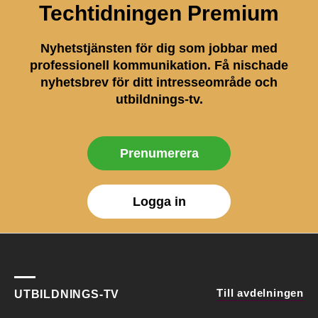
Techtidningen Premium
Nyhetstjänsten för dig som jobbar med
professionell kommunikation. Få nischade
nyhetsbrev för ditt intresseområde och
utbildnings-tv.
Prenumerera
Logga in
Till avdelningen
UTBILDNINGS-TV