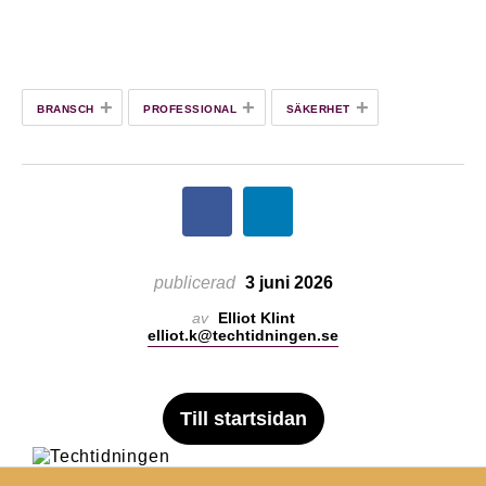
+
+
+
BRANSCH
PROFESSIONAL
SÄKERHET
publicerad
3 juni 2026
av
Elliot Klint
elliot.k@techtidningen.se
Till startsidan