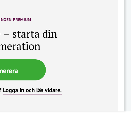
INGEN PREMIUM
 – starta din
meration
merera
?
Logga in och läs vidare.