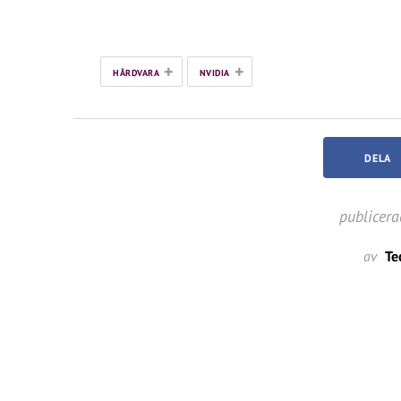
+
+
HÅRDVARA
NVIDIA
DELA
publicera
av
Te